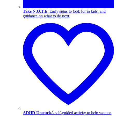
Take N.O.T.E.
Early signs to look for in kids, and
guidance on what to do next.
ADHD Unstuck
A self-guided activity to help women