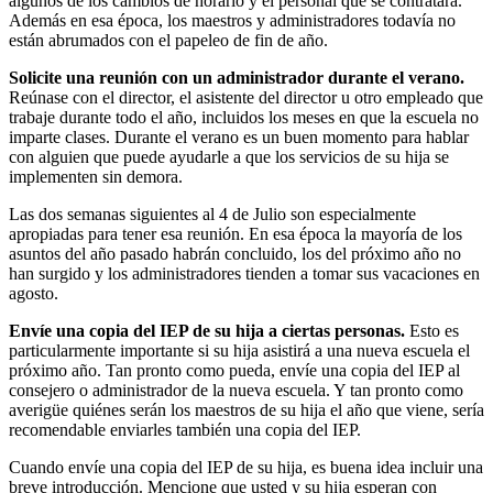
algunos de los cambios de horario y el personal que se contratará.
Además en esa época, los maestros y administradores todavía no
están abrumados con el papeleo de fin de año.
Solicite una reunión con un administrador durante el verano.
Reúnase con el director, el asistente del director u otro empleado que
trabaje durante todo el año, incluidos los meses en que la escuela no
imparte clases. Durante el verano es un buen momento para hablar
con alguien que puede ayudarle a que los servicios de su hija se
implementen sin demora.
Las dos semanas siguientes al 4 de Julio son especialmente
apropiadas para tener esa reunión. En esa época la mayoría de los
asuntos del año pasado habrán concluido, los del próximo año no
han surgido y los administradores tienden a tomar sus vacaciones en
agosto.
Envíe una copia del IEP de su hija a ciertas personas.
Esto es
particularmente importante si su hija asistirá a una nueva escuela el
próximo año. Tan pronto como pueda, envíe una copia del IEP al
consejero o administrador de la nueva escuela. Y tan pronto como
averigüe quiénes serán los maestros de su hija el año que viene, sería
recomendable enviarles también una copia del IEP.
Cuando envíe una copia del IEP de su hija, es buena idea incluir una
breve introducción. Mencione que usted y su hija esperan con