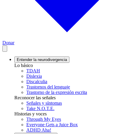
Donar
Entender la neurodivergencia
Lo básico
TDAH
Dislexia
Discalculia
Trastornos del lenguaje
Trastorno de la expresión escrita
Reconocer las señales
Señales y síntomas
Take N.O.T.E.
Historias y voces
Through My Eyes
Everyone Gets a Juice Box
ADHD Aha!