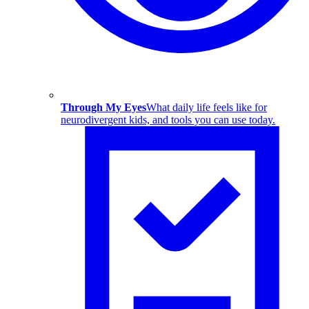
Through My Eyes
What daily life feels like for
neurodivergent kids, and tools you can use today.