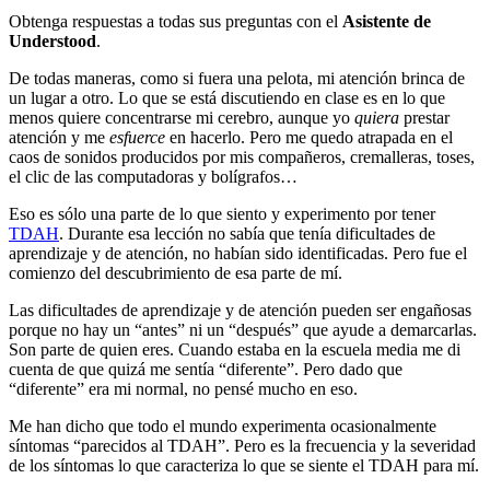
Obtenga respuestas a todas sus preguntas con el
Asistente de
Understood
.
De todas maneras, como si fuera una pelota, mi atención brinca de
un lugar a otro. Lo que se está discutiendo en clase es en lo que
menos quiere concentrarse mi cerebro, aunque yo
quiera
prestar
atención y me
esfuerce
en hacerlo. Pero me quedo atrapada en el
caos de sonidos producidos por mis compañeros, cremalleras, toses,
el clic de las computadoras y bolígrafos…
Eso es sólo una parte de lo que siento y experimento por tener
TDAH
. Durante esa lección no sabía que tenía dificultades de
aprendizaje y de atención, no habían sido identificadas. Pero fue el
comienzo del descubrimiento de esa parte de mí.
Las dificultades de aprendizaje y de atención pueden ser engañosas
porque no hay un “antes” ni un “después” que ayude a demarcarlas.
Son parte de quien eres. Cuando estaba en la escuela media me di
cuenta de que quizá me sentía “diferente”. Pero dado que
“diferente” era mi normal, no pensé mucho en eso.
Me han dicho que todo el mundo experimenta ocasionalmente
síntomas “parecidos al TDAH”
. Pero es la frecuencia y la severidad
de los síntomas lo que caracteriza lo que se siente el TDAH para mí.