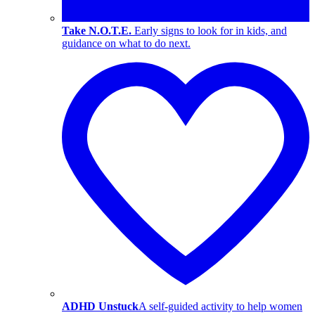
Take N.O.T.E.
Early signs to look for in kids, and
guidance on what to do next.
ADHD Unstuck
A self-guided activity to help women