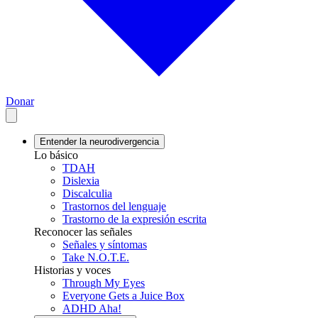
Donar
Entender la neurodivergencia
Lo básico
TDAH
Dislexia
Discalculia
Trastornos del lenguaje
Trastorno de la expresión escrita
Reconocer las señales
Señales y síntomas
Take N.O.T.E.
Historias y voces
Through My Eyes
Everyone Gets a Juice Box
ADHD Aha!