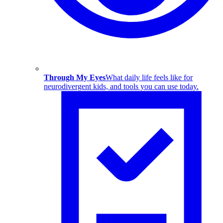
Through My Eyes
What daily life feels like for
neurodivergent kids, and tools you can use today.