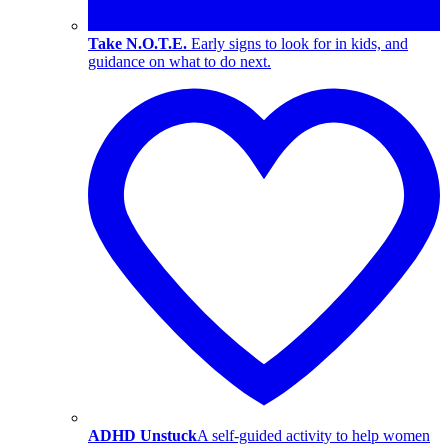
Take N.O.T.E.
Early signs to look for in kids, and
guidance on what to do next.
ADHD Unstuck
A self-guided activity to help women