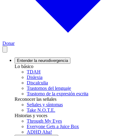
Donar
Entender la neurodivergencia
Lo básico
TDAH
Dislexia
Discalculia
Trastornos del lenguaje
Trastorno de la expresión escrita
Reconocer las señales
Señales y síntomas
Take N.O.T.E.
Historias y voces
Through My Eyes
Everyone Gets a Juice Box
ADHD Aha!