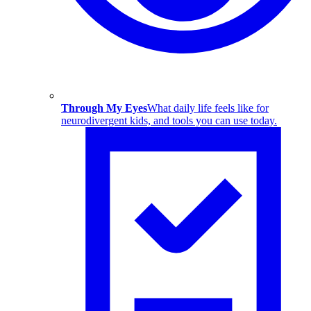
Through My Eyes
What daily life feels like for
neurodivergent kids, and tools you can use today.