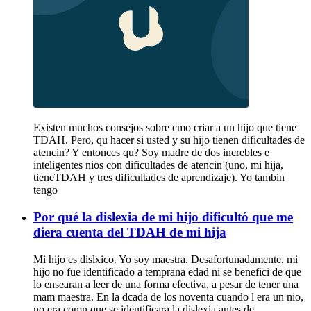
Existen muchos consejos sobre cmo criar a un hijo que tiene
TDAH. Pero, qu hacer si usted y su hijo tienen dificultades de
atencin? Y entonces qu? Soy madre de dos increbles e
inteligentes nios con dificultades de atencin (uno, mi hija,
tieneTDAH y tres dificultades de aprendizaje). Yo tambin
tengo
Por qué la dislexia de mi hijo dificultó que me
diera cuenta del TDAH de mi hija
Mi hijo es dislxico. Yo soy maestra. Desafortunadamente, mi
hijo no fue identificado a temprana edad ni se benefici de que
lo ensearan a leer de una forma efectiva, a pesar de tener una
mam maestra. En la dcada de los noventa cuando l era un nio,
no era comn que se identificara la dislexia antes de