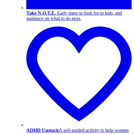
Take N.O.T.E.
Early signs to look for in kids, and
guidance on what to do next.
ADHD Unstuck
A self-guided activity to help women