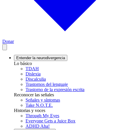
Donar
Entender la neurodivergencia
Lo básico
TDAH
Dislexia
Discalculia
Trastornos del lenguaje
Trastorno de la expresión escrita
Reconocer las señales
Señales y síntomas
Take N.O.T.E.
Historias y voces
Through My Eyes
Everyone Gets a Juice Box
ADHD Aha!