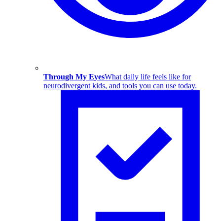
Through My Eyes
What daily life feels like for
neurodivergent kids, and tools you can use today.