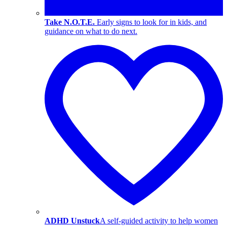
Take N.O.T.E.
Early signs to look for in kids, and
guidance on what to do next.
ADHD Unstuck
A self-guided activity to help women