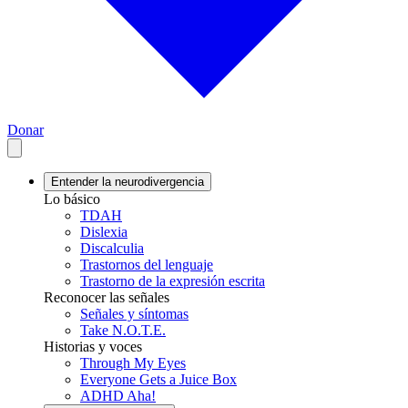
Donar
Entender la neurodivergencia
Lo básico
TDAH
Dislexia
Discalculia
Trastornos del lenguaje
Trastorno de la expresión escrita
Reconocer las señales
Señales y síntomas
Take N.O.T.E.
Historias y voces
Through My Eyes
Everyone Gets a Juice Box
ADHD Aha!