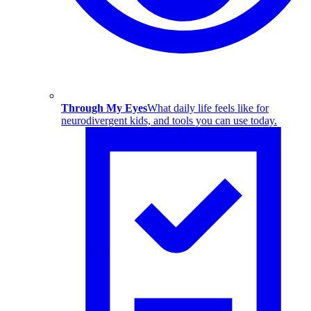
Through My Eyes
What daily life feels like for
neurodivergent kids, and tools you can use today.