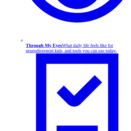
Through My Eyes
What daily life feels like for
neurodivergent kids, and tools you can use today.