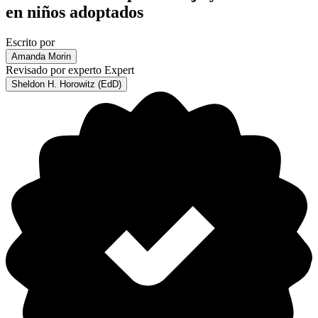
en niños adoptados
Escrito por
Amanda Morin
Revisado por experto
Expert
Sheldon H. Horowitz (EdD)