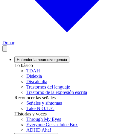
Donar
Entender la neurodivergencia
Lo básico
TDAH
Dislexia
Discalculia
Trastornos del lenguaje
Trastorno de la expresión escrita
Reconocer las señales
Señales y síntomas
Take N.O.T.E.
Historias y voces
Through My Eyes
Everyone Gets a Juice Box
ADHD Aha!