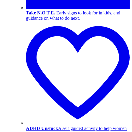
Take N.O.T.E.
Early signs to look for in kids, and
guidance on what to do next.
ADHD Unstuck
A self-guided activity to help women