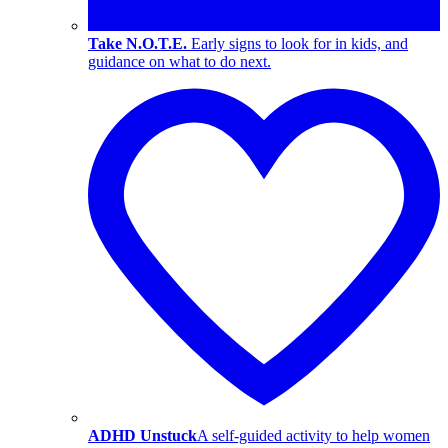
Take N.O.T.E.
Early signs to look for in kids, and
guidance on what to do next.
ADHD Unstuck
A self-guided activity to help women