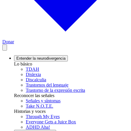
Donar
Entender la neurodivergencia
Lo básico
TDAH
Dislexia
Discalculia
Trastornos del lenguaje
Trastorno de la expresión escrita
Reconocer las señales
Señales y síntomas
Take N.O.T.E.
Historias y voces
Through My Eyes
Everyone Gets a Juice Box
ADHD Aha!