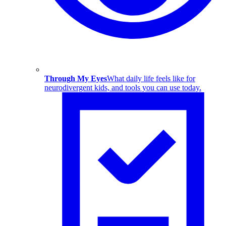
Through My Eyes
What daily life feels like for
neurodivergent kids, and tools you can use today.