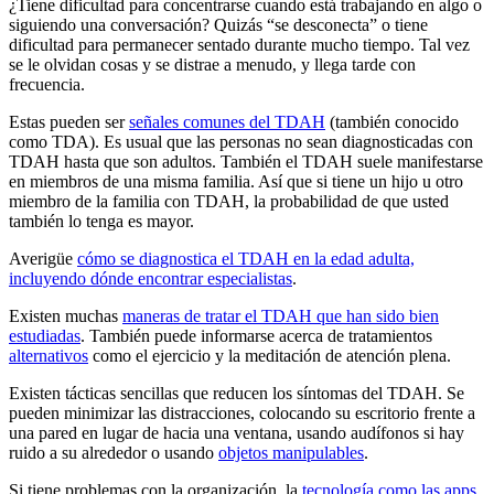
¿Tiene dificultad para concentrarse cuando está trabajando en algo o
siguiendo una conversación? Quizás “se desconecta” o tiene
dificultad para permanecer sentado durante mucho tiempo. Tal vez
se le olvidan cosas y se distrae a menudo, y llega tarde con
frecuencia.
Estas pueden ser
señales comunes del TDAH
(también conocido
como TDA). Es usual que las personas no sean diagnosticadas con
TDAH hasta que son adultos. También el TDAH suele manifestarse
en miembros de una misma familia. Así que si tiene un hijo u otro
miembro de la familia con TDAH, la probabilidad de que usted
también lo tenga es mayor.
Averigüe
cómo se diagnostica el TDAH en la edad adulta,
incluyendo dónde encontrar especialistas
.
Existen muchas
maneras de tratar el TDAH que han sido bien
estudiadas
. También puede informarse acerca de tratamientos
alternativos
como el ejercicio y la meditación de atención plena.
Existen tácticas sencillas que reducen los síntomas del TDAH. Se
pueden minimizar las distracciones, colocando su escritorio frente a
una pared en lugar de hacia una ventana, usando audífonos si hay
ruido a su alrededor o usando
objetos manipulables
.
Si tiene problemas con la organización, la
tecnología como las apps