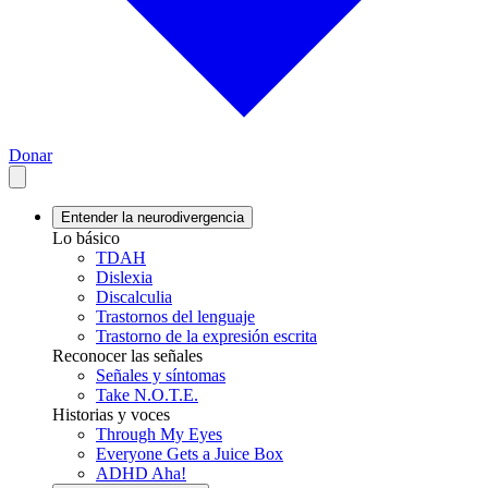
Donar
Entender la neurodivergencia
Lo básico
TDAH
Dislexia
Discalculia
Trastornos del lenguaje
Trastorno de la expresión escrita
Reconocer las señales
Señales y síntomas
Take N.O.T.E.
Historias y voces
Through My Eyes
Everyone Gets a Juice Box
ADHD Aha!