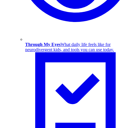
Through My Eyes
What daily life feels like for
neurodivergent kids, and tools you can use today.