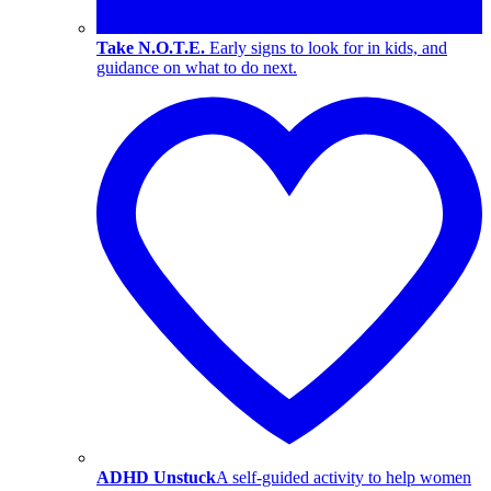
Take N.O.T.E.
Early signs to look for in kids, and
guidance on what to do next.
ADHD Unstuck
A self-guided activity to help women