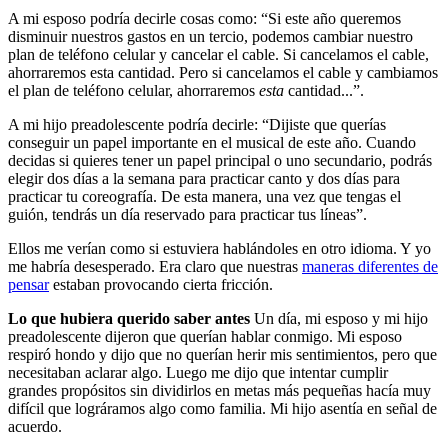
A mi esposo podría decirle cosas como: “Si este año queremos
disminuir nuestros gastos en un tercio, podemos cambiar nuestro
plan de teléfono celular y cancelar el cable. Si cancelamos el cable,
ahorraremos esta cantidad. Pero si cancelamos el cable y cambiamos
el plan de teléfono celular, ahorraremos
esta
cantidad...”.
A mi hijo preadolescente podría decirle: “Dijiste que querías
conseguir un papel importante en el musical de este año. Cuando
decidas si quieres tener un papel principal o uno secundario, podrás
elegir dos días a la semana para practicar canto y dos días para
practicar tu coreografía. De esta manera, una vez que tengas el
guión, tendrás un día reservado para practicar tus líneas”.
Ellos me verían como si estuviera hablándoles en otro idioma. Y yo
me habría desesperado. Era claro que nuestras
maneras diferentes de
pensar
estaban provocando cierta fricción.
Lo que hubiera querido saber antes
Un día, mi esposo y mi hijo
preadolescente dijeron que querían hablar conmigo. Mi esposo
respiró hondo y dijo que no querían herir mis sentimientos, pero que
necesitaban aclarar algo. Luego me dijo que intentar cumplir
grandes propósitos sin dividirlos en metas más pequeñas hacía muy
difícil que lográramos algo como familia. Mi hijo asentía en señal de
acuerdo.