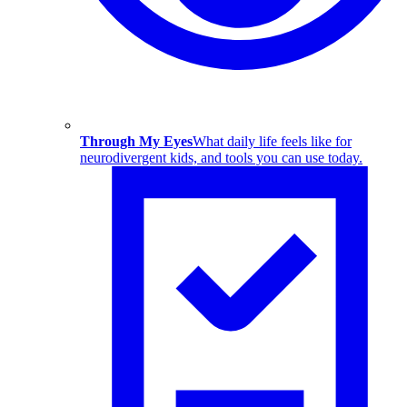
Through My Eyes
What daily life feels like for
neurodivergent kids, and tools you can use today.