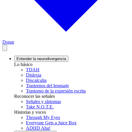
Donar
Entender la neurodivergencia
Lo básico
TDAH
Dislexia
Discalculia
Trastornos del lenguaje
Trastorno de la expresión escrita
Reconocer las señales
Señales y síntomas
Take N.O.T.E.
Historias y voces
Through My Eyes
Everyone Gets a Juice Box
ADHD Aha!