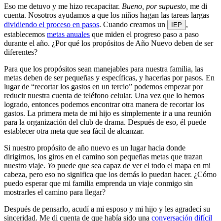
Eso me detuvo y me hizo recapacitar.
Bueno, por supuesto,
me di
cuenta. Nosotros ayudamos a que los niños hagan las tareas largas
dividiendo el proceso en pasos
. Cuando creamos un
,
IEP
establecemos
metas anuales
que miden el progreso paso a paso
durante el año. ¿Por qué los propósitos de Año Nuevo deben de ser
diferentes?
Para que los propósitos sean manejables para nuestra familia, las
metas deben de ser pequeñas y específicas, y hacerlas por pasos. En
lugar de “recortar los gastos en un tercio” podemos empezar por
reducir nuestra cuenta de teléfono celular. Una vez que lo hemos
logrado, entonces podemos encontrar otra manera de recortar los
gastos. La primera meta de mi hijo es simplemente ir a una reunión
para la organización del club de drama. Después de eso, él puede
establecer otra meta que sea fácil de alcanzar.
Si nuestro propósito de año nuevo es un lugar hacia donde
dirigirnos, los giros en el camino son pequeñas metas que trazan
nuestro viaje.
Yo
puede que sea capaz de ver el todo el mapa en mi
cabeza, pero eso no significa que los demás lo puedan hacer. ¿Cómo
puedo esperar que mi familia emprenda un viaje conmigo sin
mostrarles el camino para llegar?
Después de pensarlo, acudí a mi esposo y mi hijo y les agradecí su
sinceridad. Me di cuenta de que había sido una
conversación difícil