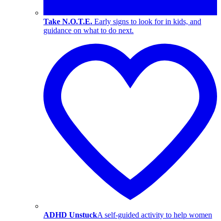
Take N.O.T.E.
Early signs to look for in kids, and
guidance on what to do next.
ADHD Unstuck
A self-guided activity to help women