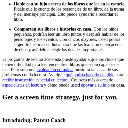
Hable con su hijo acerca de los libros que lee en la escuela.
Pídale que le cuente de los personajes de un libro, de la trama
y del mensaje principal. Esto puede ayudarlo a recordar el
libro.
Compartan sus libros e historias en casa.
Con los niños
pequeños, podrían leer un libro juntos y después hablar de los
personajes y los eventos. Con chicos mayores, usted podría
sugerirle historias en línea para que las lea. Comenten acerca
de ellos y ayúdelo a elegir los detalles importantes.
El programa de lectura acelerada puede ayudar a que los chicos que
tienen dificultad para leer encuentren libros que serán capaces de
leer. Pero solo una
evaluación completa
mostrará la causa de sus
problemas con la lectura. Averigüe
qué podría hacerlo elegible
para
recibir instrucción especial en lectura
. Conozca más acerca de
especialistas en lectura
y cómo puede usted
apoyar a su hijo
en casa.
Get a screen time strategy, just for you.
Introducing: Parent Coach