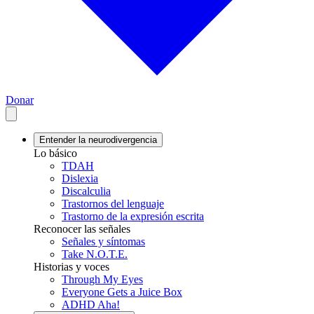
Donar
Entender la neurodivergencia
Lo básico
TDAH
Dislexia
Discalculia
Trastornos del lenguaje
Trastorno de la expresión escrita
Reconocer las señales
Señales y síntomas
Take N.O.T.E.
Historias y voces
Through My Eyes
Everyone Gets a Juice Box
ADHD Aha!