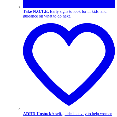
Take N.O.T.E.
Early signs to look for in kids, and
guidance on what to do next.
ADHD Unstuck
A self-guided activity to help women