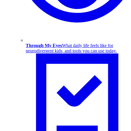
Through My Eyes
What daily life feels like for
neurodivergent kids, and tools you can use today.