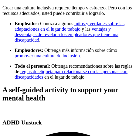
Crear una cultura inclusiva requiere tiempo y esfuerzo. Pero con los
recursos adecuados, usted puede contribuir a lograrlo.
Empleados:
Conozca algunos
mitos y verdades sobre las
adaptaciones en el lugar de trabajo
y las
ventajas y
desventajas de revelar a los empleadores que tiene una
discapacidad
.
Empleadores:
Obtenga más información sobre cómo
promover una cultura de inclusión
.
Todo el personal:
Obtenga recomendaciones sobre las reglas
de
reglas de etiqueta para relacionarse con las personas con
discapacidades
en el lugar de trabajo.
A self-guided activity to support your
mental health
ADHD Unstuck