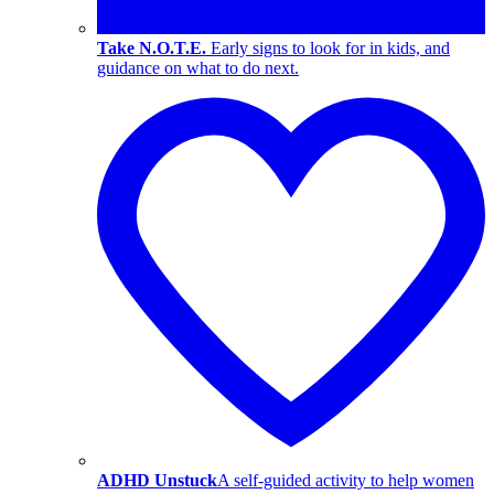
Take N.O.T.E.
Early signs to look for in kids, and
guidance on what to do next.
ADHD Unstuck
A self-guided activity to help women