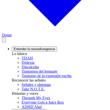
Donar
Entender la neurodivergencia
Lo básico
TDAH
Dislexia
Discalculia
Trastornos del lenguaje
Trastorno de la expresión escrita
Reconocer las señales
Señales y síntomas
Take N.O.T.E.
Historias y voces
Through My Eyes
Everyone Gets a Juice Box
ADHD Aha!