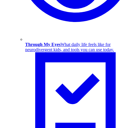
Through My Eyes
What daily life feels like for
neurodivergent kids, and tools you can use today.