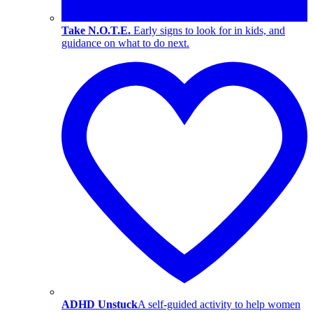
Take N.O.T.E.
Early signs to look for in kids, and
guidance on what to do next.
ADHD Unstuck
A self-guided activity to help women