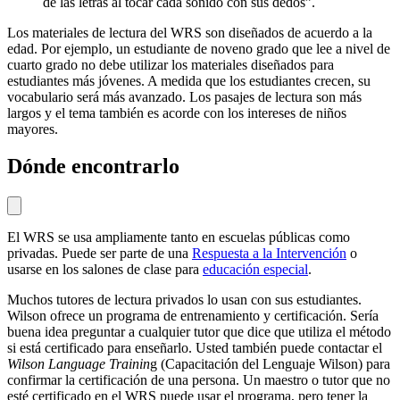
de las letras al tocar cada sonido con sus dedos”.
Los materiales de lectura del WRS son diseñados de acuerdo a la
edad. Por ejemplo, un estudiante de noveno grado que lee a nivel de
cuarto grado no debe utilizar los materiales diseñados para
estudiantes más jóvenes. A medida que los estudiantes crecen, su
vocabulario será más avanzado. Los pasajes de lectura son más
largos y el tema también es acorde con los intereses de niños
mayores.
Dónde encontrarlo
El WRS se usa ampliamente tanto en escuelas públicas como
privadas. Puede ser parte de una
Respuesta a la Intervención
o
usarse en los salones de clase para
educación especial
.
Muchos tutores de lectura privados lo usan con sus estudiantes.
Wilson ofrece un programa de entrenamiento y certificación. Sería
buena idea preguntar a cualquier tutor que dice que utiliza el método
si está certificado para enseñarlo. Usted también puede contactar el
Wilson Language Trainin
g (Capacitación del Lenguaje Wilson) para
confirmar la certificación de una persona. Un maestro o tutor que no
esté certificado en el WRS puede usar el programa, pero tener la