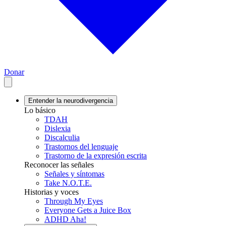
Donar
Entender la neurodivergencia
Lo básico
TDAH
Dislexia
Discalculia
Trastornos del lenguaje
Trastorno de la expresión escrita
Reconocer las señales
Señales y síntomas
Take N.O.T.E.
Historias y voces
Through My Eyes
Everyone Gets a Juice Box
ADHD Aha!