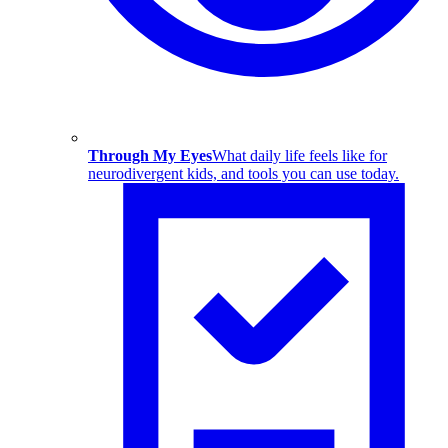
Through My Eyes
What daily life feels like for
neurodivergent kids, and tools you can use today.