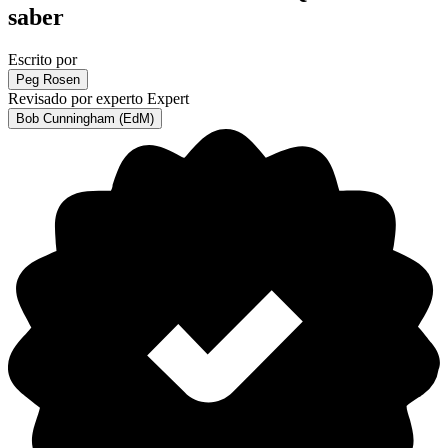
saber
Escrito por
Peg Rosen
Revisado por experto
Expert
Bob Cunningham (EdM)