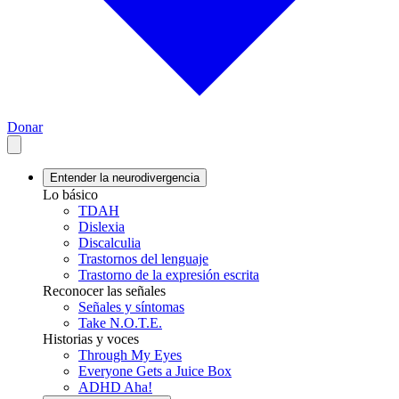
Donar
Entender la neurodivergencia
Lo básico
TDAH
Dislexia
Discalculia
Trastornos del lenguaje
Trastorno de la expresión escrita
Reconocer las señales
Señales y síntomas
Take N.O.T.E.
Historias y voces
Through My Eyes
Everyone Gets a Juice Box
ADHD Aha!