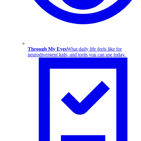
Through My Eyes
What daily life feels like for
neurodivergent kids, and tools you can use today.