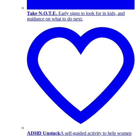
Take N.O.T.E.
Early signs to look for in kids, and
guidance on what to do next.
ADHD Unstuck
A self-guided activity to help women