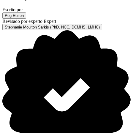
Escrito por
Peg Rosen
Revisado por experto
Expert
Stephanie Moulton Sarkis (PhD, NCC, DCMHS, LMHC)