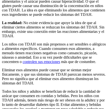
alimentarios y el azúcar pueden causar hiperactividad. O que el
gluten puede causar una disminución de la concentración en niños
con TDAH. La idea es que eliminando los alimentos que contienen
esos ingredientes se puede reducir los síntomas del TDAH.
La realidad:
No existe evidencia que apoye la idea de que al
eliminar ciertos alimentos se reduzcan los síntomas del TDAH. Sin
embargo, existe una conexión entre las reacciones alimentarias y el
TDAH.
Los niños con TDAH son más propensos a ser sensibles o alérgicos
a alimentos específicos. Cuando consumen esos alimentos, a
menudo tienen reacciones negativas como cansancio, picazón,
náuseas o ansiedad. Eso a su vez puede dificultarles que se
concentren o
controlen sus emociones
más que de costumbre.
Eliminar esos alimentos puede causar que se sientan mejor
físicamente, y que sus síntomas de TDAH parezcan menos severos.
Pero no significa que al eliminar esos alimentos disminuyan los
síntomas del TDAH.
Todos los niños y adultos se benefician de reducir la cantidad de
azúcar que consumen en comidas y bebidas. Pero los niños con
TDAH además, tienen más riesgo de ser obesos en la adultez y por
lo tanto de desarrollar diabetes tipo II. Evitar alimentos y bebidas
azucaradas los ayudará a mantener un peso saludable y reducir ese