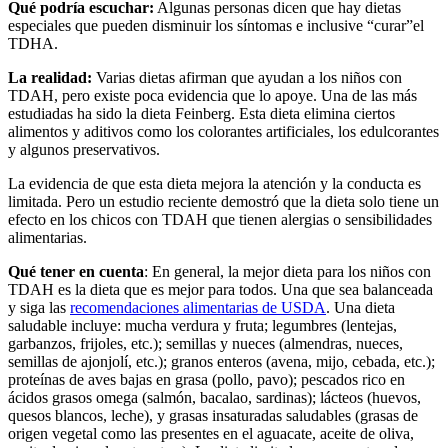
Qué podría escuchar:
Algunas personas dicen que hay dietas
especiales que pueden disminuir los síntomas e inclusive “curar”el
TDHA.
La realidad:
Varias dietas afirman que ayudan a los niños con
TDAH, pero existe poca evidencia que lo apoye. Una de las más
estudiadas ha sido la dieta Feinberg. Esta dieta elimina ciertos
alimentos y aditivos como los colorantes artificiales, los edulcorantes
y algunos preservativos.
La evidencia de que esta dieta mejora la atención y la conducta es
limitada. Pero un estudio reciente demostró que la dieta solo tiene un
efecto en los chicos con TDAH que tienen alergias o sensibilidades
alimentarias.
Qué tener en cuenta
: En general, la mejor dieta para los niños con
TDAH es la dieta que es mejor para todos. Una que sea balanceada
y siga las
recomendaciones alimentarias de USDA
. Una dieta
saludable incluye: mucha verdura y fruta; legumbres (lentejas,
garbanzos, frijoles, etc.); semillas y nueces (almendras, nueces,
semillas de ajonjolí, etc.); granos enteros (avena, mijo, cebada, etc.);
proteínas de aves bajas en grasa (pollo, pavo); pescados rico en
ácidos grasos omega (salmón, bacalao, sardinas); lácteos (huevos,
quesos blancos, leche), y grasas insaturadas saludables (grasas de
origen vegetal como las presentes en el aguacate, aceite de oliva,