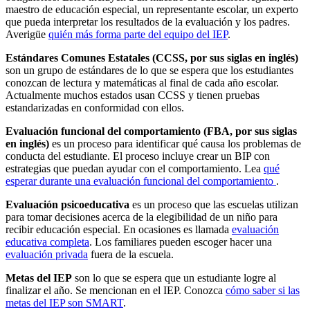
maestro de educación especial, un representante escolar, un experto
que pueda interpretar los resultados de la evaluación y los padres.
Averigüe
quién más forma parte del equipo del IEP
.
Estándares Comunes Estatales (CCSS, por sus siglas en inglés)
son un grupo de estándares de lo que se espera que los estudiantes
conozcan de lectura y matemáticas al final de cada año escolar.
Actualmente muchos estados usan CCSS y tienen pruebas
estandarizadas en conformidad con ellos.
Evaluación funcional del comportamiento (FBA, por sus siglas
en inglés)
es un proceso para identificar qué causa los problemas de
conducta del estudiante. El proceso incluye crear un BIP con
estrategias que puedan ayudar con el comportamiento. Lea
qué
esperar durante una evaluación funcional del comportamiento
.
Evaluación psicoeducativa
es un proceso que las escuelas utilizan
para tomar decisiones acerca de la elegibilidad de un niño para
recibir educación especial. En ocasiones es llamada
evaluación
educativa completa
. Los familiares pueden escoger hacer una
evaluación privada
fuera de la escuela.
Metas del IEP
son lo que se espera que un estudiante logre al
finalizar el año. Se mencionan en el IEP. Conozca
cómo saber si las
metas del IEP son SMART
.