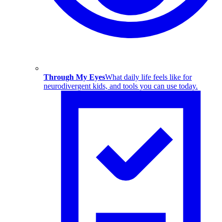
Through My Eyes
What daily life feels like for
neurodivergent kids, and tools you can use today.