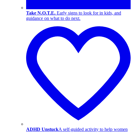
Take N.O.T.E.
Early signs to look for in kids, and
guidance on what to do next.
ADHD Unstuck
A self-guided activity to help women