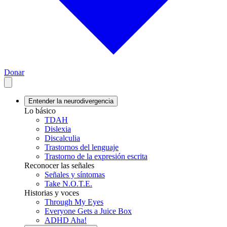
Donar
Entender la neurodivergencia
Lo básico
TDAH
Dislexia
Discalculia
Trastornos del lenguaje
Trastorno de la expresión escrita
Reconocer las señales
Señales y síntomas
Take N.O.T.E.
Historias y voces
Through My Eyes
Everyone Gets a Juice Box
ADHD Aha!