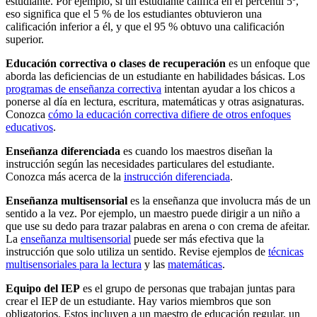
estudiante. Por ejemplo, si un estudiante califica en el percentil 5º,
eso significa que el 5 % de los estudiantes obtuvieron una
calificación inferior a él, y que el 95 % obtuvo una calificación
superior.
Educación correctiva o clases de recuperación
es un enfoque que
aborda las deficiencias de un estudiante en habilidades básicas. Los
programas de enseñanza correctiva
intentan ayudar a los chicos a
ponerse al día en lectura, escritura, matemáticas y otras asignaturas.
Conozca
cómo la educación correctiva difiere de otros enfoques
educativos
.
Enseñanza diferenciada
es cuando los maestros diseñan la
instrucción según las necesidades particulares del estudiante.
Conozca más acerca de la
instrucción diferenciada
.
Enseñanza multisensorial
es la enseñanza que involucra más de un
sentido a la vez. Por ejemplo, un maestro puede dirigir a un niño a
que use su dedo para trazar palabras en arena o con crema de afeitar.
La
enseñanza multisensorial
puede ser más efectiva que la
instrucción que solo utiliza un sentido. Revise ejemplos de
técnicas
multisensoriales para la lectura
y las
matemáticas
.
Equipo del IEP
es el grupo de personas que trabajan juntas para
crear el IEP de un estudiante. Hay varios miembros que son
obligatorios. Estos incluyen a un maestro de educación regular, un