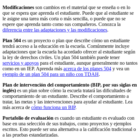
Modificaciones
son cambios en el material que se enseña o en lo
que se espera que aprenda el estudiante. Puede que al estudiante se
le asigne una tarea más corta o más sencilla, o puede que no se
espere que aprenda tanto como sus compañeros. Conozca la
diferencia entre las adaptaciones y las modificaciones
.
Plan 504
es un proyecto o plan que describe cómo un estudiante
tendrá acceso a la educación en la escuela. Comúnmente incluye
adaptaciones que la escuela ha acordado ofrecer al estudiante según
la ley de derechos civiles. Un plan 504 también puede tener
servicios y apoyos
para el estudiante, aunque generalmente no tantos
como en un IEP. Aprenda más
acerca de los planes 504
y vea un
ejemplo de un plan 504 para un niño con TDAH
.
Plan de intervención del comportamiento (BIP, por sus siglas en
inglés)
es un plan sobre cómo la escuela tratará las dificultades de
comportamiento de un estudiante. Describe el comportamiento a
tratar, las metas y las intervenciones para ayudar al estudiante. Lea
más acerca de
cómo funciona un BIP
.
Portafolio de evaluación
es cuando un estudiante es evaluado con
base en una selección de sus trabajos, como proyectos y ejemplos
escritos. Esto puede ser una alternativa a la calificación tradicional o
a las pruebas estandarizadas.