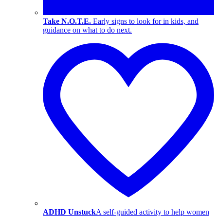
Take N.O.T.E.
Early signs to look for in kids, and
guidance on what to do next.
ADHD Unstuck
A self-guided activity to help women