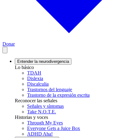
Donar
Entender la neurodivergencia
Lo básico
TDAH
Dislexia
Discalculia
Trastornos del lenguaje
Trastorno de la expresión escrita
Reconocer las señales
Señales y síntomas
Take N.O.T.E.
Historias y voces
Through My Eyes
Everyone Gets a Juice Box
ADHD Aha!