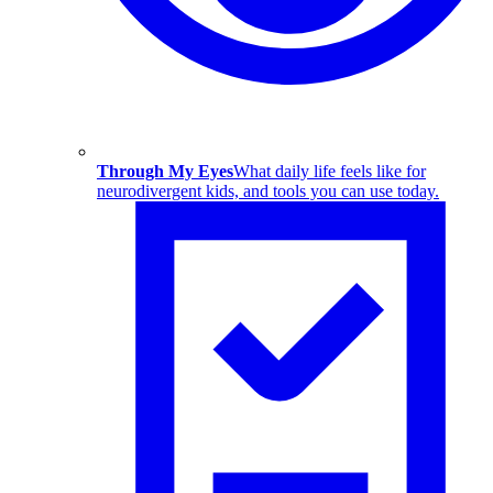
Through My Eyes
What daily life feels like for
neurodivergent kids, and tools you can use today.