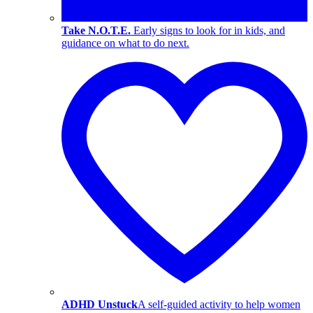
Take N.O.T.E.
Early signs to look for in kids, and
guidance on what to do next.
ADHD Unstuck
A self-guided activity to help women