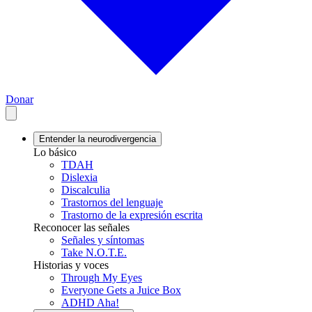
Donar
Entender la neurodivergencia
Lo básico
TDAH
Dislexia
Discalculia
Trastornos del lenguaje
Trastorno de la expresión escrita
Reconocer las señales
Señales y síntomas
Take N.O.T.E.
Historias y voces
Through My Eyes
Everyone Gets a Juice Box
ADHD Aha!