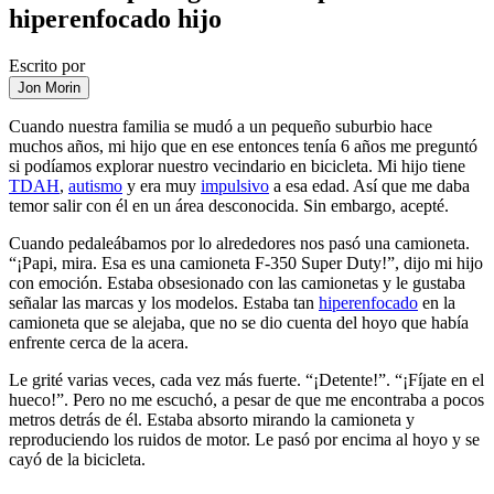
hiperenfocado hijo
Escrito por
Jon Morin
Cuando nuestra familia se mudó a un pequeño suburbio hace
muchos años, mi hijo que en ese entonces tenía 6 años me preguntó
si podíamos explorar nuestro vecindario en bicicleta. Mi hijo tiene
TDAH
,
autismo
y era muy
impulsivo
a esa edad. Así que me daba
temor salir con él en un área desconocida. Sin embargo, acepté.
Cuando pedaleábamos por lo alrededores nos pasó una camioneta.
“¡Papi, mira. Esa es una camioneta F-350 Super Duty!”, dijo mi hijo
con emoción. Estaba obsesionado con las camionetas y le gustaba
señalar las marcas y los modelos. Estaba tan
hiperenfocado
en la
camioneta que se alejaba, que no se dio cuenta del hoyo que había
enfrente cerca de la acera.
Le grité varias veces, cada vez más fuerte. “¡Detente!”. “¡Fíjate en el
hueco!”. Pero no me escuchó, a pesar de que me encontraba a pocos
metros detrás de él. Estaba absorto mirando la camioneta y
reproduciendo los ruidos de motor. Le pasó por encima al hoyo y se
cayó de la bicicleta.