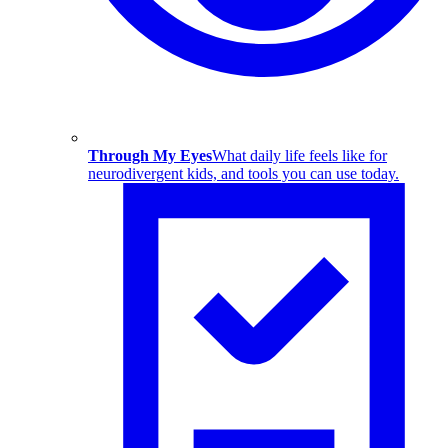
Through My Eyes
What daily life feels like for
neurodivergent kids, and tools you can use today.