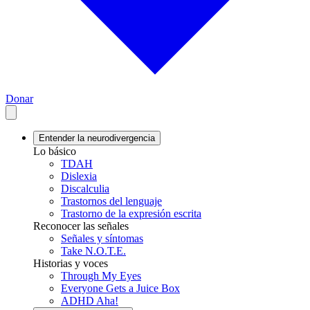
Donar
Entender la neurodivergencia
Lo básico
TDAH
Dislexia
Discalculia
Trastornos del lenguaje
Trastorno de la expresión escrita
Reconocer las señales
Señales y síntomas
Take N.O.T.E.
Historias y voces
Through My Eyes
Everyone Gets a Juice Box
ADHD Aha!