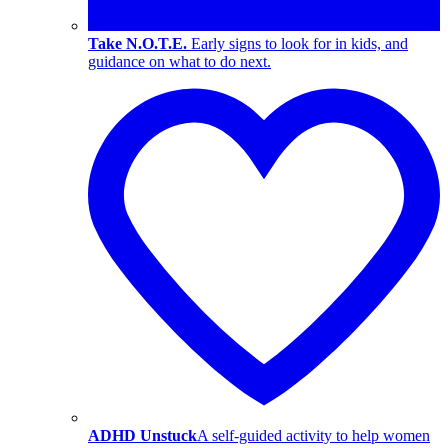
Take N.O.T.E.
Early signs to look for in kids, and
guidance on what to do next.
ADHD Unstuck
A self-guided activity to help women