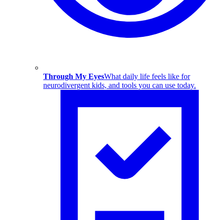
Through My Eyes
What daily life feels like for
neurodivergent kids, and tools you can use today.