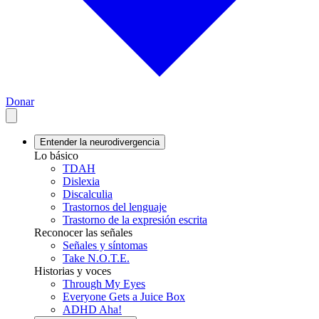
Donar
Entender la neurodivergencia
Lo básico
TDAH
Dislexia
Discalculia
Trastornos del lenguaje
Trastorno de la expresión escrita
Reconocer las señales
Señales y síntomas
Take N.O.T.E.
Historias y voces
Through My Eyes
Everyone Gets a Juice Box
ADHD Aha!