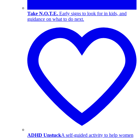
Take N.O.T.E.
Early signs to look for in kids, and
guidance on what to do next.
ADHD Unstuck
A self-guided activity to help women