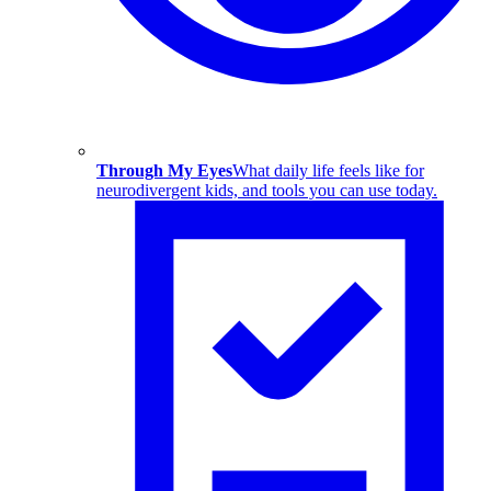
Through My Eyes
What daily life feels like for
neurodivergent kids, and tools you can use today.