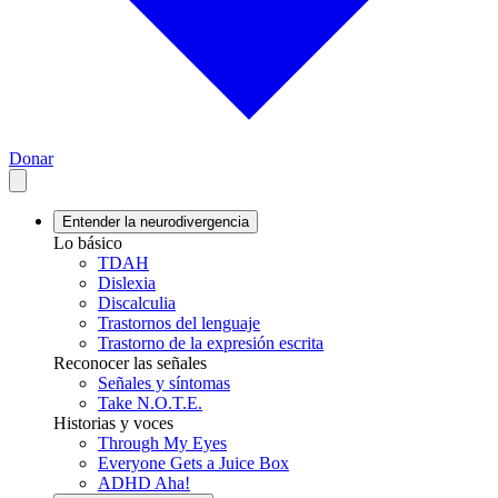
Donar
Entender la neurodivergencia
Lo básico
TDAH
Dislexia
Discalculia
Trastornos del lenguaje
Trastorno de la expresión escrita
Reconocer las señales
Señales y síntomas
Take N.O.T.E.
Historias y voces
Through My Eyes
Everyone Gets a Juice Box
ADHD Aha!