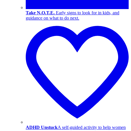
Take N.O.T.E.
Early signs to look for in kids, and
guidance on what to do next.
ADHD Unstuck
A self-guided activity to help women