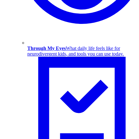
Through My Eyes
What daily life feels like for
neurodivergent kids, and tools you can use today.